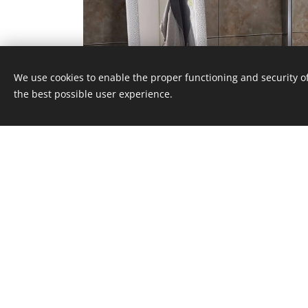
We use cookies to enable the proper functioning and security of
the best possible user experience.
Πληκτρολογήστε το κείμενό σας εδώ...